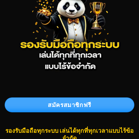
สมัครสมาชิกฟรี
รองรับมือถือทุกระบบ เล่นได้ทุกที่ทุกเวลาแบบไร้ข้อ
จำกัด