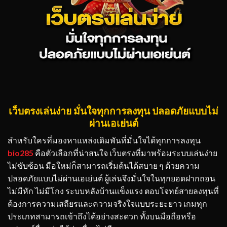
เว็บตรงเล่นง่าย มั่นใจทุกการลงทุน ปลอดภัยแบบไม่
ผ่านเอเย่นต์
สำหรับใครที่มองหาแหล่งเดิมพันที่มั่นใจได้ทุกการลงทุน
bio285
คือตัวเลือกที่น่าสนใจ เว็บตรงที่มาพร้อมระบบเล่นง่าย
ไม่ซับซ้อน มือใหม่ก็สามารถเริ่มต้นได้สบาย ๆ ด้วยความ
ปลอดภัยแบบไม่ผ่านเอเย่นต์ ผู้เล่นจึงมั่นใจในทุกยอดฝากถอน
ไม่มีหัก ไม่มีโกง ระบบหลังบ้านแข็งแรง ตอบโจทย์สายลงทุนที่
ต้องการความเสถียรและความจริงใจแบบระยะยาว เกมทุก
ประเภทสามารถเข้าถึงได้อย่างสะดวก ทั้งบนมือถือหรือ