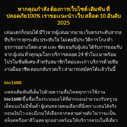
หากคุณกำลัง ต้องการเว็บไซต์ เดิมพัน ที่
ปลอดภัย100% เราขอเเนะนำ เว็บ สล็อต 10 อันดับ
2025
เล่นเเตกก็ถอนได้ มีวิวจากผู้เล่นมากมาย เว็บตรงระดับสากล
ที่บริการ ทุกระดับ ประทับใจ ไม่เคยมีประวัติการโกง ทำ
ธุรการอย่างใสสะอาด เเละ ชัดเจนกับผู้เล่น ได้รับการยอมรับ
จาก ผู้เล่น ทั่วทุกมุมโลก บริการตลอด 24 ชั่วโมง มาพร้อม
โปรโมชั่นพิเศษ สำหรับสมาชิกใหม่และเก่า บริการด้วยทีม
งานมืออาชีพ ตอบกลับรวดเร็ว สามารถสมัครได้เเล้ววันนี้
bio1688
แหล่งเดิมพันที่เต็มไปด้วยความลื่นไหลทุกการใช้งาน
bio1688
ขึ้นชื่อเรื่องระบบออโต้ที่ฝากถอนง่าย รองรับทรูวอ
เล็ทแบบไม่มีขั้นต่ำ ผู้เล่นหลายคนเลือกที่นี่เพราะเล่นได้จริง
ถอนเงินไว และมีเกมให้เลือกจากหลายค่ายดัง ไม่ว่าจะเป็น
สล็อตหรือคาสิโนสด ทุกอย่างพร้อมให้บริการครบในที่เดียว