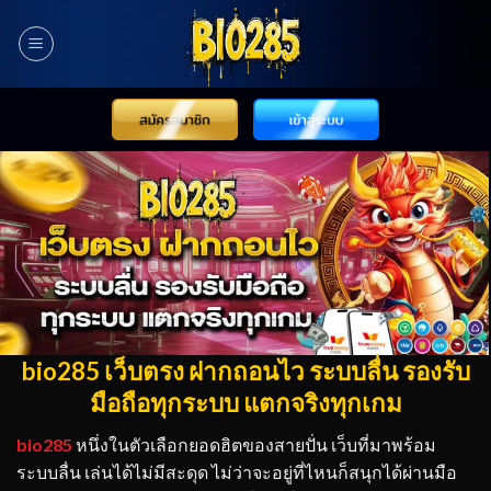
Skip
to
content
bio285 เว็บตรง ฝากถอนไว ระบบลื่น รองรับ
มือถือทุกระบบ แตกจริงทุกเกม
bio285
หนึ่งในตัวเลือกยอดฮิตของสายปั่น เว็บที่มาพร้อม
ระบบลื่น เล่นได้ไม่มีสะดุด ไม่ว่าจะอยู่ที่ไหนก็สนุกได้ผ่านมือ